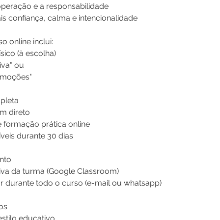
peração e a responsabilidade
 confiança, calma e intencionalidade
o online inclui:
ísico (à escolha)
iva" ou
Emoções"
pleta
em direto
e formação prática online
veis durante 30 dias
nto
iva da turma (Google Classroom)
 durante todo o curso (e-mail ou whatsapp)
os
stilo educativo