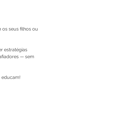
 os seus filhos ou
r estratégias
safiadores — sem
o educam!