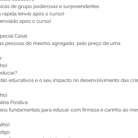
micas de grupo poderosas e surpreendentes
 rápida (envio após o curso)
l (enviado após o curso)
special Casal
uas pessoas do mesmo agregado, pelo preço de uma
r:
lho)
educar?
tilo educativos e o seu impacto no desenvolvimento das cri
lho)
ina Positiva
pios fundamentais para educar com firmeza e carinho ao m
ulho)
stigo