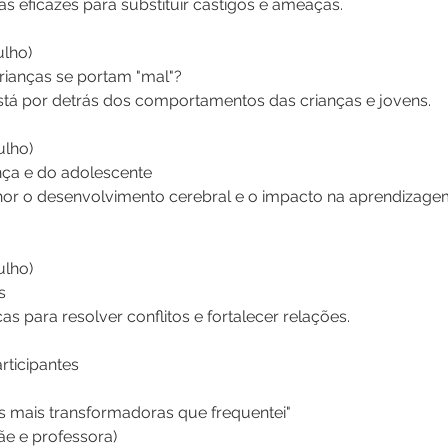
s eficazes para substituir castigos e ameaças.
ulho)
rianças se portam "mal"?
tá por detrás dos comportamentos das crianças e jovens.
ulho)
nça e do adolescente
r o desenvolvimento cerebral e o impacto na aprendizage
ulho)
s
as para resolver conflitos e fortalecer relações.
rticipantes
s mais transformadoras que frequentei"
e e professora)