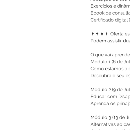
Exercícios e dinâ
Ebook de consulta
Certificado digita
👨‍👩‍👧‍👦 Oferta e
Podem assistir d
O que vai aprende
Módulo 1 (6 de Ju
Como estamos a 
Descubra o seu es
Módulo 2 (9 de Ju
Educar com Discipl
Aprenda os princí
Módulo 3 (13 de J
Alternativas ao ca