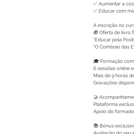
✅ Aumentar a coo
✅ Educar com mais
A inscrição no curs
🎁 Oferta de livro f
"Educar pela Posit
"O Comboio das 
🎓 Formação com
6 sessões online 
Mais de 9 horas d
Gravações disponí
🤝 Acompanhame
Plataforma exclus
Apoio do formador
📚 Bónus exclusiv
Avaliação do seu e