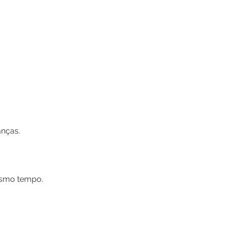
anças.
esmo tempo.