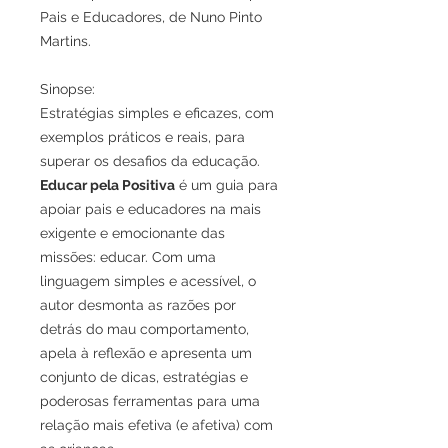
Pais e Educadores, de Nuno Pinto
Martins.
Sinopse:
Estratégias simples e eficazes, com
exemplos práticos e reais, para
superar os desafios da educação.
Educar pela Positiva
é um guia para
apoiar pais e educadores na mais
exigente e emocionante das
missões: educar. Com uma
linguagem simples e acessível, o
autor desmonta as razões por
detrás do mau comportamento,
apela à reflexão e apresenta um
conjunto de dicas, estratégias e
poderosas ferramentas para uma
relação mais efetiva (e afetiva) com