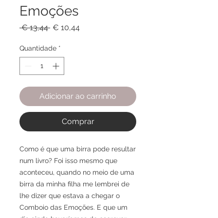
Emoções
Preço
Preço
 € 13,44 
€ 10,44
normal
promocional
Quantidade
*
Adicionar ao carrinho
Comprar
Como é que uma birra pode resultar
num livro? Foi isso mesmo que
aconteceu, quando no meio de uma
birra da minha filha me lembrei de
lhe dizer que estava a chegar o
Comboio das Emoções. E que um