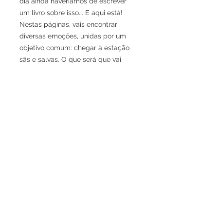
dia ainda haveríamos de escrever
um livro sobre isso... E aqui está!
Nestas páginas, vais encontrar
diversas emoções, unidas por um
objetivo comum: chegar à estação
sãs e salvas. O que será que vai
acontecer pelo caminho?
CONTACTOS
info@educarpelapositiva.pt