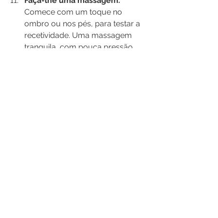
Faça-lhe uma massagem.
Comece com um toque no 
ombro ou nos pés, para testar a 
recetividade. Uma massagem 
tranquila, com pouca pressão, 
pode ajudar a libertar a tensão 
acumulada na criança.